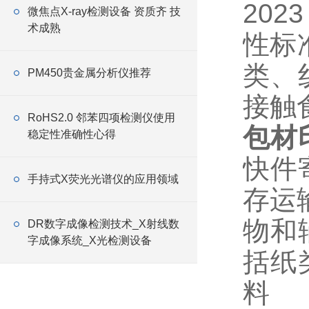
20
微焦点X-ray检测设备 资质齐 技
术成熟
性标
类、
PM450贵金属分析仪推荐
接触
RoHS2.0 邻苯四项检测仪使用
包材
稳定性准确性心得
快件
手持式X荧光光谱仪的应用领域
存运
物和
DR数字成像检测技术_X射线数
字成像系统_X光检测设备
括纸
料