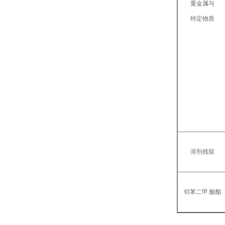
重金属与
特定物质
溶剂残留
邻苯二甲 酸酯