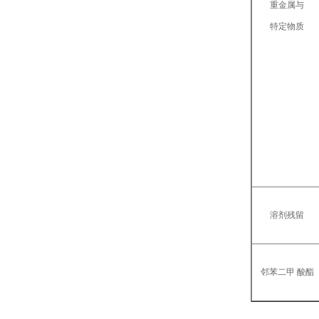
重金属与
特定物质
溶剂残留
邻苯二甲 酸酯