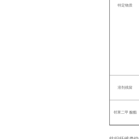
特定物质
溶剂残留
邻苯二甲 酸酯
纺织纤维类快