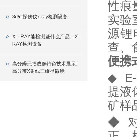
性痕
实验
3d/ct探伤仪x-ray检测设备
源锂
X－RAY能检测些什么产品－X-
查、
RAY检测设备
便携
高分辨无损成像特色技术展示:
高分辨X射线三维显微镜
◆ 
提液
矿样
◆ 
正，