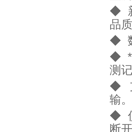
◆
品
◆ 
◆ 
测
◆
输
◆
断