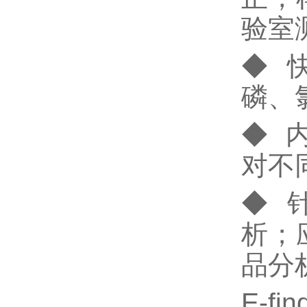
验室
◆ 
磷、
◆ 
对不
◆ 
析；
品分
E-