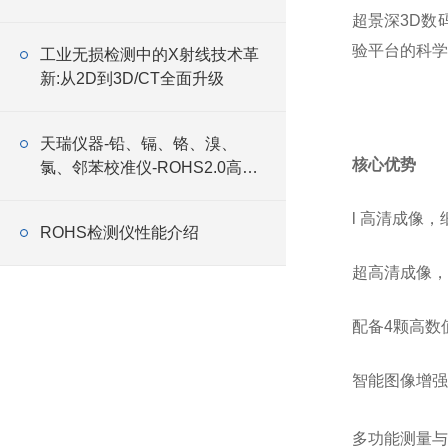
超景深
3D
验平台的科学
工业无损检测中的X射线技术革
新:从2D到3D/CT全面升级
天瑞仪器-铅、镉、铬、溴、
核心优势
氯、邻苯校准仪-ROHS2.0高效
测定仪器
l
高清成像，
ROHS检测仪性能介绍
超高清成像，
配备
4颗高数
智能图像增强
多功能测量与