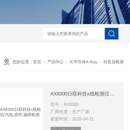
D-NI-RX85-G13工业用3D显微X射线CT扫描设备
EDX1800BRohs指令
您的位置：
首页
-
产品中心
-
IC半导体X-Ray
-
封装后检测
AX8300日联科技x线检测仪汽泡,虚焊,漏焊检测
型号：AX8300
厂商性质：生产厂家
更新时间：2026-04-21