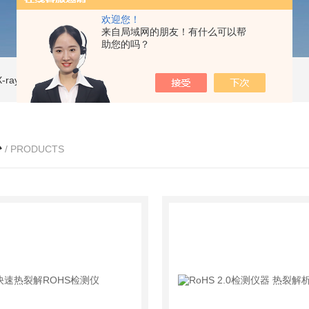
欢迎您！
来自局域网的朋友！有什么可以帮
助您的吗？
ray CT
ISD-NI-RX85-G13CT扫描仪 X射线源 微焦CT无损检测仪器
IS
心
/ PRODUCTS