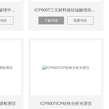
ICP900T‌钴酸锂和镍钴锰酸锂中8种金属元素分析仪
ICP900T‌三元材料镍钴锰酸锂杂质元素ICP检测仪
要询价
了解详情
我要询价
P光谱检测仪
ICP900T‌ICP硅铁分析光谱仪