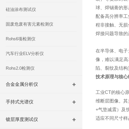
球、焊锡膏的形
硅油涂布测试仪
配备高分辨率工
固废危废有害元素检测仪
程非接触、无损
焊接问题导致的
Rohs6项检测仪
在半导体、电子
汽车行业ELV分析仪
像，难以满足高
Rohs2.0检测仪
陷、裂纹及结构
技术原理与核心
合金金属分析仪
工业CT的核心
维断层图像。其
手持式光谱仪
+气垫减震）及
适应不同尺寸样
镀层厚度测试仪